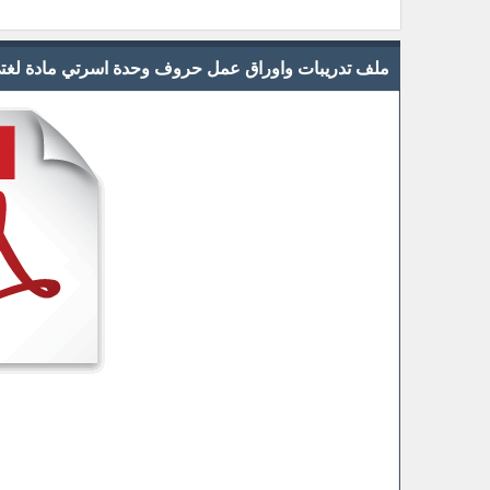
ملف تدريبات واوراق عمل حروف وحدة اسرتي مادة لغتي 