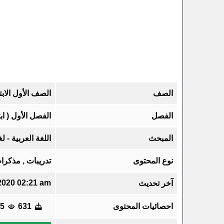
الصف
الصف الأول الابت
الفصل
الفصل الأول ( ا
المبحث
اللغة العربية - ل
نوع المحتوى
تدريبات , مذكرات
2020 02:21 am
آخر تحديث
احصائيات المحتوى
631
65