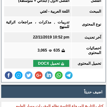
الفصل
الفصل الأول ( ابتدائي + متوسطة)
المبحث
اللغة العربية - لغتي
تدريبات , مذكرات ، مراجعات اثرائية
نوع المحتوى
للمنهج
22/11/2019 10:52 pm
آخر تحديث
احصائيات
3,065
635
المحتوى
تحميل المحتوى
تحميل DOCX
اضيف حديثاً
كتاب التاريخ للمرحلة الثانوية نظام المقررات مسار العلوم