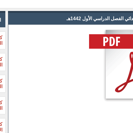
 الفصل الدراسي الأول 1442هـ
ا
كت
ال
ال
ال
ال
ال