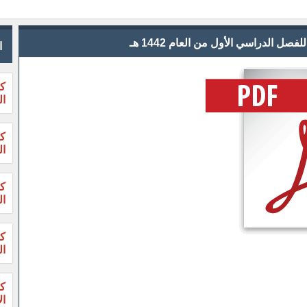
ل الدراسي الأول من العام 1442 هـ
ا
كت
ال
ال
ال
ال
ال