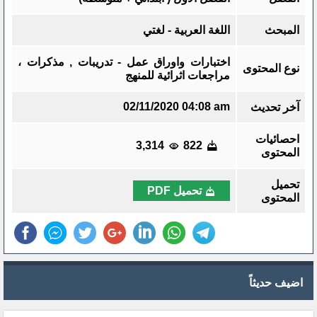
المبحث
اللغة العربية - لغتي
اختبارات واوراق عمل - تدريبات , مذكرات ،
نوع المحتوى
مراجعات اثرائية للمنهج
02/11/2020 04:08 am
آخر تحديث
احصائيات
3,314
822
المحتوى
تحميل
تحميل PDF
المحتوى
اضيف حديثاً