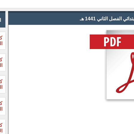
الفصل الثاني 1441 هـ
ا
كت
ال
ال
ال
ال
ال