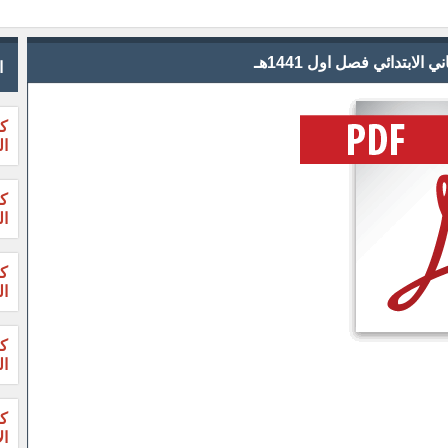
بتدائي فصل اول 1441هـ
ا
كت
ال
ال
ال
ال
ال